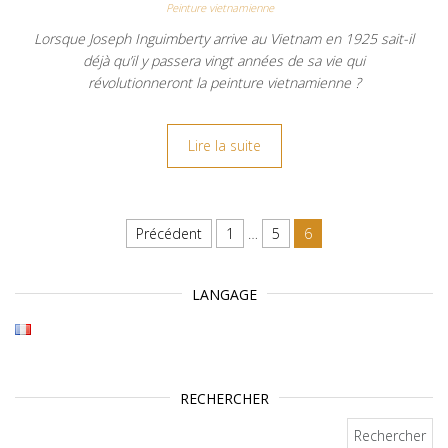
Peinture vietnamienne
Lorsque Joseph Inguimberty arrive au Vietnam en 1925 sait-il
déjà qu’il y passera vingt années de sa vie qui
révolutionneront la peinture vietnamienne ?
Lire la suite
Navigation des articles
Précédent
1
…
5
6
LANGAGE
RECHERCHER
Rechercher :