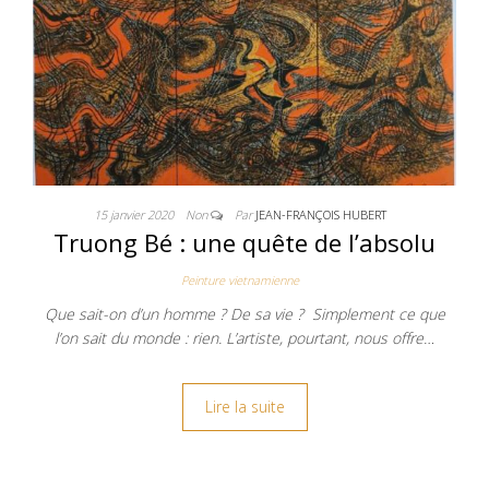
15 janvier 2020
Non
Par
JEAN-FRANÇOIS HUBERT
Truong Bé : une quête de l’absolu
Peinture vietnamienne
Que sait-on d’un homme ? De sa vie ? Simplement ce que
l’on sait du monde : rien. L’artiste, pourtant, nous offre…
Lire la suite