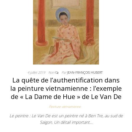
4 juillet 2019
Non
Par
JEAN-FRANÇOIS HUBERT
La quête de l’authentification dans
la peinture vietnamienne : l’exemple
de « La Dame de Hue » de Le Van De
Peinture vietnamienne
Le peintre : Le Van De est un peintre né à Ben Tre, au sud de
Saigon. Un détail important…