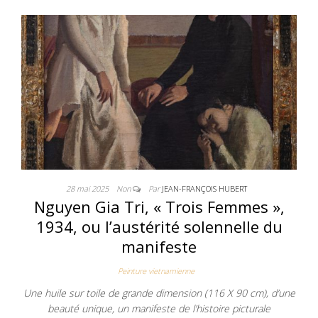
28 mai 2025
Non
Par
JEAN-FRANÇOIS HUBERT
Nguyen Gia Tri, « Trois Femmes »,
1934, ou l’austérité solennelle du
manifeste
Peinture vietnamienne
Une huile sur toile de grande dimension (116 X 90 cm), d’une
beauté unique, un manifeste de l’histoire picturale