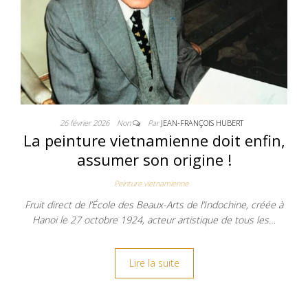
26 février 2026
Non
Par
JEAN-FRANÇOIS HUBERT
La peinture vietnamienne doit enfin,
assumer son origine !
Peinture vietnamienne
Fruit direct de l’École des Beaux-Arts de l’Indochine, créée à
Hanoi le 27 octobre 1924, acteur artistique de tous les…
Lire la suite