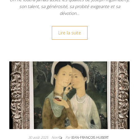
son talent, sa générosité, sa probité exigeante et sa
dévotion…
Lire la suite
30 août 2025
Non
Par
JEAN-FRANÇOIS HUBERT