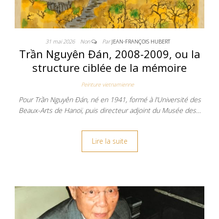
31 mai 2026
Non
Par
JEAN-FRANÇOIS HUBERT
Trần Nguyên Đán, 2008-2009, ou la
structure ciblée de la mémoire
Peinture vietnamienne
Pour Trần Nguyên Đán, né en 1941, formé à l’Université des
Beaux-Arts de Hanoï, puis directeur adjoint du Musée des…
Lire la suite