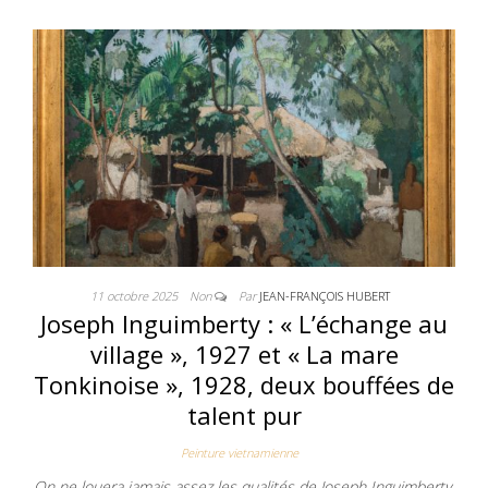
11 octobre 2025
Non
Par
JEAN-FRANÇOIS HUBERT
Joseph Inguimberty : « L’échange au
village », 1927 et « La mare
Tonkinoise », 1928, deux bouffées de
talent pur
Peinture vietnamienne
On ne louera jamais assez les qualités de Joseph Inguimberty,