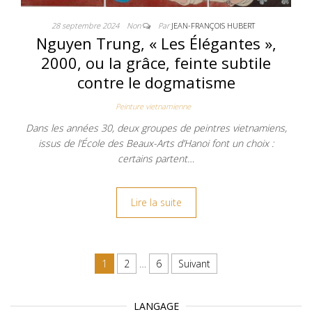
28 septembre 2024
Non
Par
JEAN-FRANÇOIS HUBERT
Nguyen Trung, « Les Élégantes »,
2000, ou la grâce, feinte subtile
contre le dogmatisme
Peinture vietnamienne
Dans les années 30, deux groupes de peintres vietnamiens,
issus de l’École des Beaux-Arts d’Hanoi font un choix :
certains partent…
Lire la suite
Navigation des articles
1
2
…
6
Suivant
LANGAGE