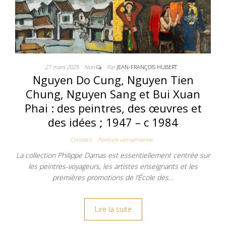
27 mars 2025
Non
Par
JEAN-FRANÇOIS HUBERT
Nguyen Do Cung, Nguyen Tien
Chung, Nguyen Sang et Bui Xuan
Phai : des peintres, des œuvres et
des idées ; 1947 – c 1984
Christie's
Peinture vietnamienne
La collection Philippe Damas est essentiellement centrée sur
les peintres-voyageurs, les artistes enseignants et les
premières promotions de l’École des…
Lire la suite