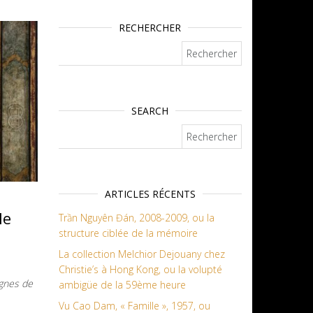
RECHERCHER
Rechercher :
SEARCH
Rechercher :
ARTICLES RÉCENTS
le
Trần Nguyên Đán, 2008-2009, ou la
structure ciblée de la mémoire
La collection Melchior Dejouany chez
Christie’s à Hong Kong, ou la volupté
agnes de
ambigüe de la 59ème heure
Vu Cao Dam, « Famille », 1957, ou