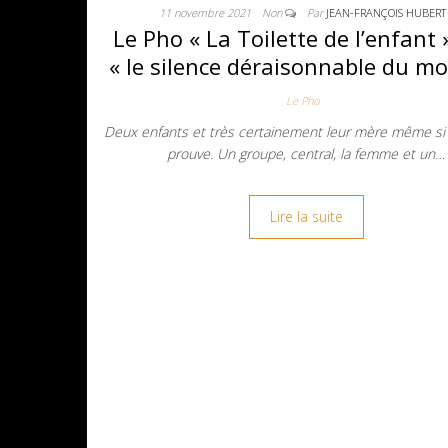
11 novembre 2021
Non
Par
JEAN-FRANÇOIS HUBERT
Le Pho « La Toilette de l’enfant 
« le silence déraisonnable du m
Le Pho
Deux enfants et très certainement leur mère même si 
prouve. Un groupe, central, la femme et un…
Lire la suite