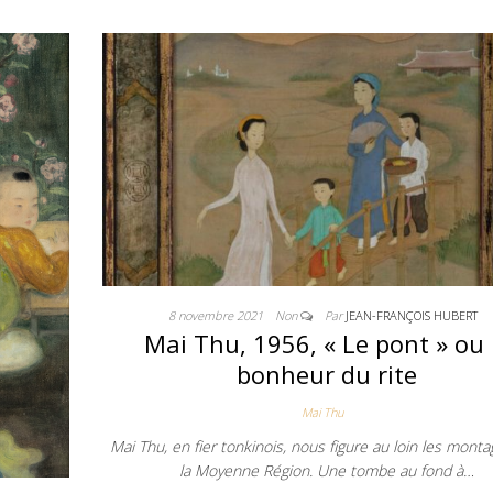
8 novembre 2021
Non
Par
JEAN-FRANÇOIS HUBERT
Mai Thu, 1956, « Le pont » ou 
bonheur du rite
Mai Thu
Mai Thu, en fier tonkinois, nous figure au loin les mont
la Moyenne Région. Une tombe au fond à…