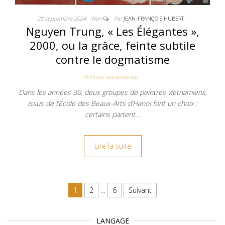
28 septembre 2024
Non
Par
JEAN-FRANÇOIS HUBERT
Nguyen Trung, « Les Élégantes »,
2000, ou la grâce, feinte subtile
contre le dogmatisme
Peinture vietnamienne
Dans les années 30, deux groupes de peintres vietnamiens,
issus de l’École des Beaux-Arts d’Hanoi font un choix :
certains partent…
Lire la suite
Navigation des articles
1
2
…
6
Suivant
LANGAGE