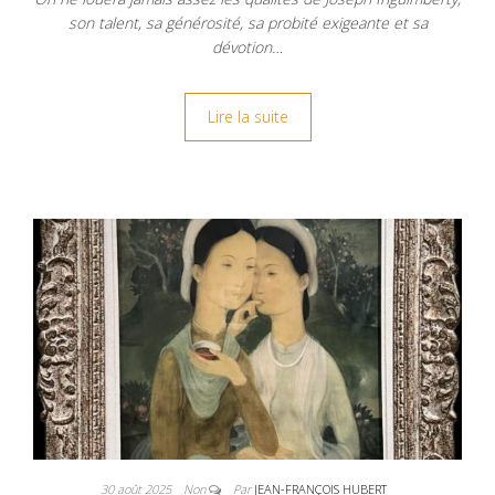
son talent, sa générosité, sa probité exigeante et sa
dévotion…
Lire la suite
30 août 2025
Non
Par
JEAN-FRANÇOIS HUBERT