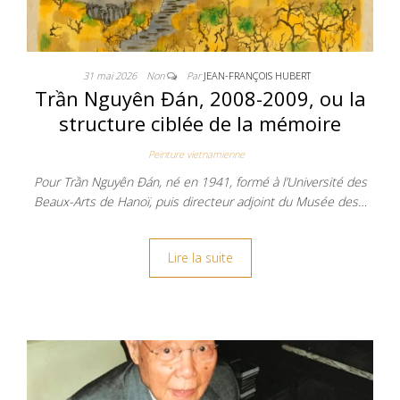
31 mai 2026
Non
Par
JEAN-FRANÇOIS HUBERT
Trần Nguyên Đán, 2008-2009, ou la
structure ciblée de la mémoire
Peinture vietnamienne
Pour Trần Nguyên Đán, né en 1941, formé à l’Université des
Beaux-Arts de Hanoï, puis directeur adjoint du Musée des…
Lire la suite