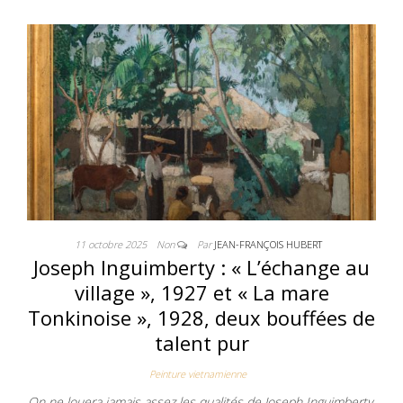
11 octobre 2025
Non
Par
JEAN-FRANÇOIS HUBERT
Joseph Inguimberty : « L’échange au
village », 1927 et « La mare
Tonkinoise », 1928, deux bouffées de
talent pur
Peinture vietnamienne
On ne louera jamais assez les qualités de Joseph Inguimberty,