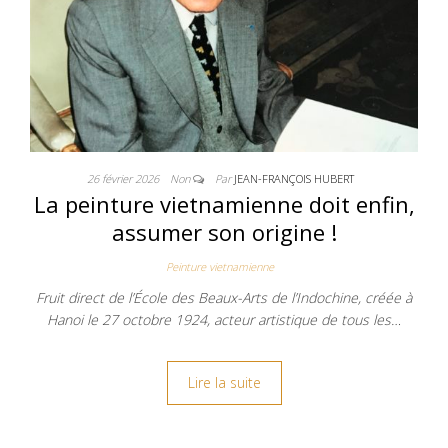
26 février 2026
Non
Par
JEAN-FRANÇOIS HUBERT
La peinture vietnamienne doit enfin,
assumer son origine !
Peinture vietnamienne
Fruit direct de l’École des Beaux-Arts de l’Indochine, créée à
Hanoi le 27 octobre 1924, acteur artistique de tous les…
Lire la suite