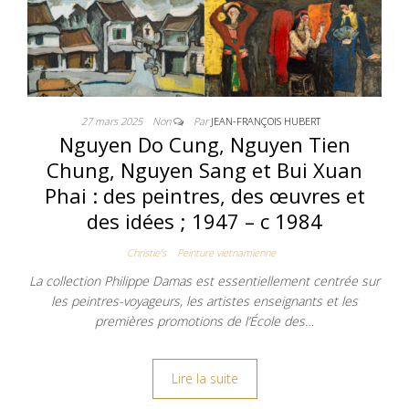
27 mars 2025
Non
Par
JEAN-FRANÇOIS HUBERT
Nguyen Do Cung, Nguyen Tien
Chung, Nguyen Sang et Bui Xuan
Phai : des peintres, des œuvres et
des idées ; 1947 – c 1984
Christie's
Peinture vietnamienne
La collection Philippe Damas est essentiellement centrée sur
les peintres-voyageurs, les artistes enseignants et les
premières promotions de l’École des…
Lire la suite