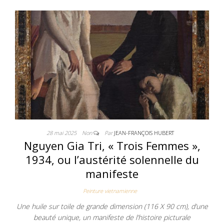
28 mai 2025
Non
Par
JEAN-FRANÇOIS HUBERT
Nguyen Gia Tri, « Trois Femmes »,
1934, ou l’austérité solennelle du
manifeste
Peinture vietnamienne
Une huile sur toile de grande dimension (116 X 90 cm), d’une
beauté unique, un manifeste de l’histoire picturale