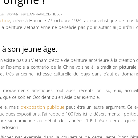
2026
Non
Par
JEAN-FRANÇOIS HUBERT
ochine
, créée à Hanoi le 27 octobre 1924, acteur artistique de tous l
la peinture vietnamienne ne bénéficie pas pour autant aujourd’hui 
r à son jeune âge.
 n’existe pas au Vietnam d’école de peinture antérieure à la création 
ar l’exemple a contrario de la Chine voisine à la tradition picturale 
re et très ancienne richesse culturelle du pays dans d’autres domain
 mouvements artistiques tout aussi récents ont su, eux, accueill
, que ce soit en Occident ou en Asie par exemple.
nelle, mais
d’exposition publique
peut être un autre argument. Celle-
uelques expositions. J’ai rappelé 100 fois ici le désert mental, politiq
nture vietnamienne au début des années 1990. Avec certes quelq
e éclosion.
icher par exemple dans la couverture de cette vente (dont j’éta