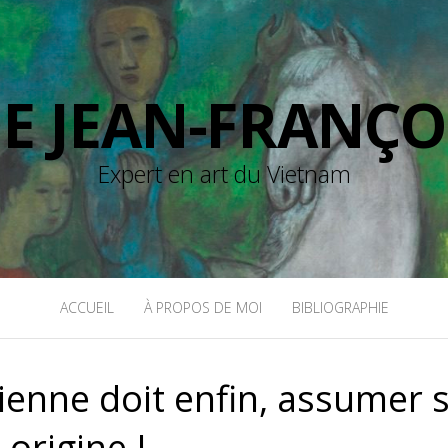
DE JEAN-FRANÇO
Expert en art du Vietnam
ACCUEIL
À PROPOS DE MOI
BIBLIOGRAPHIE
ienne doit enfin, assumer 
origine !