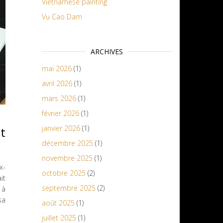
Vietnamese painting
Vu Cao Dam
ARCHIVES
mai 2026
(1)
avril 2026
(1)
mars 2026
(1)
février 2026
(1)
janvier 2026
(1)
ut
décembre 2025
(1)
novembre 2025
(1)
x-
octobre 2025
(2)
it
septembre 2025
(2)
 à
sa
août 2025
(1)
juillet 2025
(1)