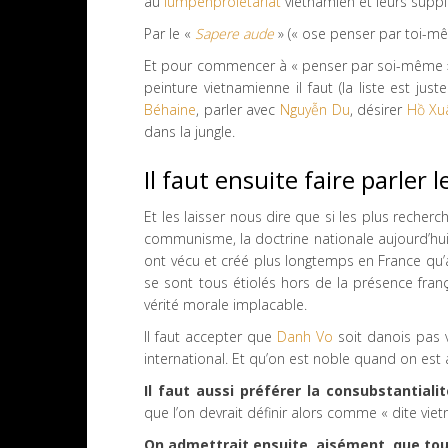
au
lumpenprolétariat
vietnamien et leurs supplét
Par le «
Sapere
aude
» (« ose penser par toi-mê
Et pour commencer à « penser par soi-même », 
peinture vietnamienne il faut (la liste est just
Béhaine
, parler avec
Nguyễn Du
, désirer
Hồ Xu
dans la jungle.
Il faut ensuite faire parler 
Et les laisser nous dire que si les plus recher
communisme, la doctrine nationale aujourd’hu
ont vécu et créé plus longtemps en France qu
se sont tous étiolés hors de la présence françai
vérité morale implacable.
Il faut accepter que
Danh Vo
soit danois pas 
international. Et qu’on est noble quand on es
Il faut aussi préférer la consubstantialit
que l’on devrait définir alors comme « dite vie
On admettrait ensuite, aisément, que tou