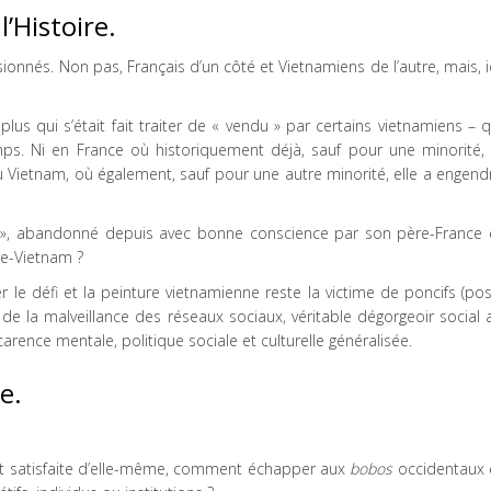
 l’Histoire.
nés. Non pas, Français d’un côté et Vietnamiens de l’autre, mais, ic
plus qui s’était fait traiter de « vendu » par certains vietnamiens – q
mps. Ni en France où historiquement déjà, sauf pour une minorité, 
au Vietnam, où également, sauf pour une autre minorité, elle a engend
re », abandonné depuis avec bonne conscience par son père-France 
re-Vietnam ?
r le défi et la peinture vietnamienne reste la victime de poncifs (pos
 de la malveillance des réseaux sociaux, véritable dégorgeoir social 
arence mentale, politique sociale et culturelle généralisée.
e.
t satisfaite d’elle-même, comment échapper aux
bobos
occidentaux 