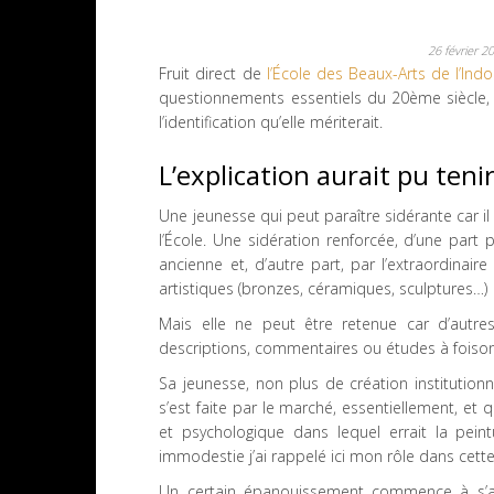
26 février 
Fruit direct de
l’École des Beaux-Arts de l’Ind
questionnements essentiels du 20ème siècle, 
l’identification qu’elle mériterait.
L’explication aurait pu teni
Une jeunesse qui peut paraître sidérante car il
l’École. Une sidération renforcée, d’une part p
ancienne et, d’autre part, par l’extraordinai
artistiques (bronzes, céramiques, sculptures…)
Mais elle ne peut être retenue car d’autres
descriptions, commentaires ou études à foison
Sa jeunesse, non plus de création institution
s’est faite par le marché, essentiellement, et q
et psychologique dans lequel errait la pei
immodestie j’ai rappelé ici mon rôle dans cett
Un certain épanouissement commence à s’aff