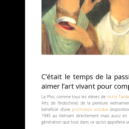
C’était le temps de la pass
aimer l’art vivant pour co
Le Pho, comme tous les élèves de
Victor Tardi
Arts de l’Indochine) de la peinture vietnamien
bénéficié d’une
promotion assidue
(expositio
1945 au Vietnam directement mais aussi en 
génération que tout dans ce qu’on appellera un 