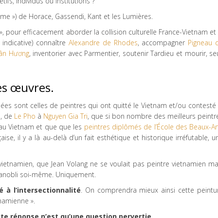
ifs, individus ou institutions ?
me ») de Horace, Gassendi, Kant et les Lumières.
pour efficacement aborder la collision culturelle France-Vietnam et 
e indicative) connaître
Alexandre de Rhodes
, accompagner
Pigneau 
ân Hương
, inventorier avec Parmentier, soutenir Tardieu et mourir, seu
les œuvres.
chées sont celles de peintres qui ont quitté le Vietnam et/ou contesté 
i, de
Le Pho
à
Nguyen Gia Tri
, que si bon nombre des meilleurs peintr
’au Vietnam et que que les
peintres diplômés de l’École des Beaux-Ar
se, il y a là au-delà d’un fait esthétique et historique irréfutable, u
vietnamien, que Jean Volang ne se voulait pas peintre vietnamien ma
t anobli soi-même. Uniquement.
é à l’intersectionnalité
. On comprendra mieux ainsi cette peintu
tnamienne ».
te réponse n’est qu’une question pervertie.