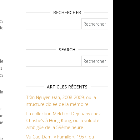
RECHERCHER
es
Rechercher :
de
SEARCH
Rechercher :
de
si
es
ARTICLES RÉCENTS
ir
Trần Nguyên Đán, 2008-2009, ou la
structure ciblée de la mémoire
ci
La collection Melchior Dejouany chez
ue
Christie’s à Hong Kong, ou la volupté
ue
ambigüe de la 59ème heure
Vu Cao Dam, « Famille », 1957, ou
is