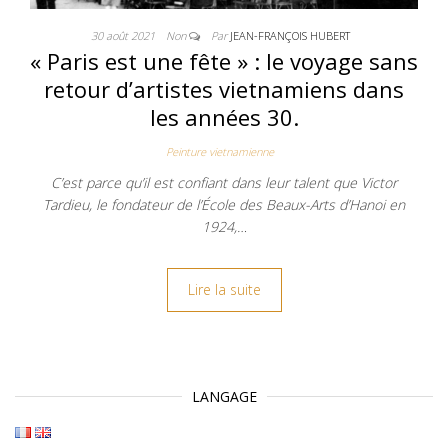
30 août 2021
Non
Par
JEAN-FRANÇOIS HUBERT
« Paris est une fête » : le voyage sans
retour d’artistes vietnamiens dans
les années 30.
Peinture vietnamienne
C’est parce qu’il est confiant dans leur talent que Victor
Tardieu, le fondateur de l’École des Beaux-Arts d’Hanoi en
1924,…
Lire la suite
LANGAGE