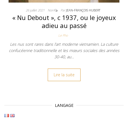
26 juillet 2021
Non
Par
JEAN-FRANÇOIS HUBERT
« Nu Debout », c 1937, ou le joyeux
adieu au passé
Le Pho
Les nus sont rares dans l’art moderne vietnamien. La culture
confucéenne traditionnelle et les mœurs sociales des années
30-40, au…
Lire la suite
LANGAGE