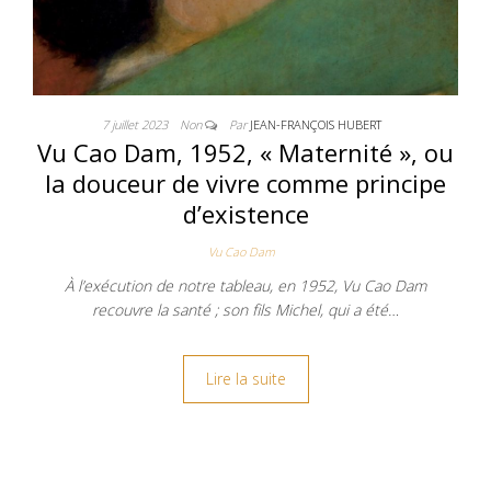
7 juillet 2023
Non
Par
JEAN-FRANÇOIS HUBERT
Vu Cao Dam, 1952, « Maternité », ou
la douceur de vivre comme principe
d’existence
Vu Cao Dam
À l’exécution de notre tableau, en 1952, Vu Cao Dam
recouvre la santé ; son fils Michel, qui a été…
Lire la suite