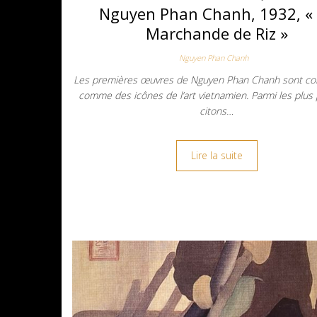
Nguyen Phan Chanh, 1932, «
Marchande de Riz »
Nguyen Phan Chanh
Les premières œuvres de Nguyen Phan Chanh sont co
comme des icônes de l’art vietnamien. Parmi les plus 
citons…
Lire la suite