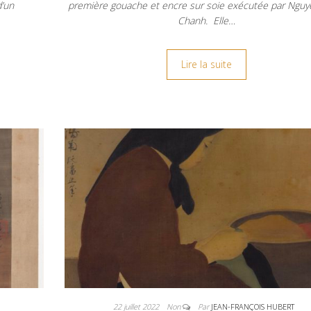
d’un
première gouache et encre sur soie exécutée par Ngu
Chanh. Elle…
Lire la suite
22 juillet 2022
Non
Par
JEAN-FRANÇOIS HUBERT