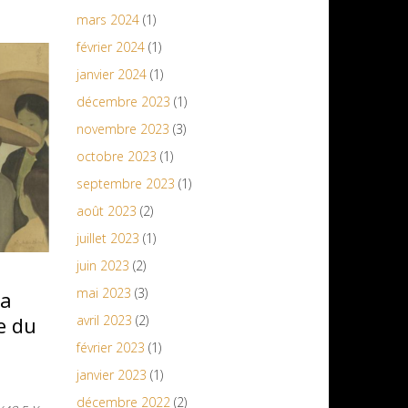
mars 2024
(1)
février 2024
(1)
janvier 2024
(1)
décembre 2023
(1)
novembre 2023
(3)
octobre 2023
(1)
septembre 2023
(1)
août 2023
(2)
juillet 2023
(1)
juin 2023
(2)
mai 2023
(3)
La
avril 2023
(2)
e du
février 2023
(1)
janvier 2023
(1)
décembre 2022
(2)