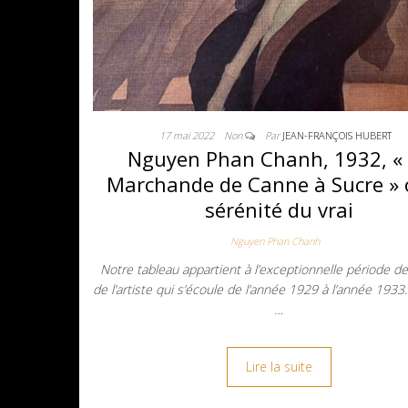
17 mai 2022
Non
Par
JEAN-FRANÇOIS HUBERT
Nguyen Phan Chanh, 1932, «
Marchande de Canne à Sucre » 
sérénité du vrai
Nguyen Phan Chanh
Notre tableau appartient à l’exceptionnelle période de
de l’artiste qui s’écoule de l’année 1929 à l’année 193
…
Lire la suite