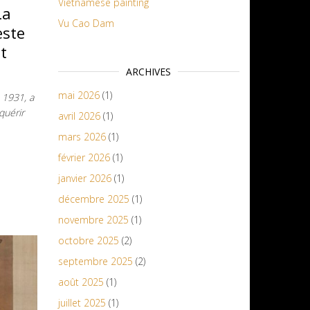
Vietnamese painting
La
Vu Cao Dam
este
t
ARCHIVES
mai 2026
(1)
 1931, a
quérir
avril 2026
(1)
mars 2026
(1)
février 2026
(1)
janvier 2026
(1)
décembre 2025
(1)
novembre 2025
(1)
octobre 2025
(2)
septembre 2025
(2)
août 2025
(1)
juillet 2025
(1)