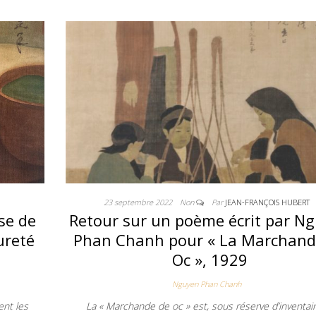
23 septembre 2022
Non
Par
JEAN-FRANÇOIS HUBERT
se de
Retour sur un poème écrit par N
ureté
Phan Chanh pour « La Marchand
Oc », 1929
Nguyen Phan Chanh
ent les
La « Marchande de oc » est, sous réserve d’inventaire