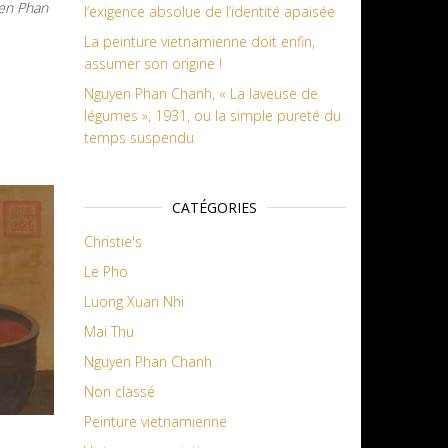
yen Phan
l’exigence absolue de l’identité apaisée
La peinture vietnamienne doit enfin,
assumer son origine !
Nguyen Phan Chanh, « La laveuse de
légumes », 1931, ou la simple pureté du
temps suspendu
CATÉGORIES
Christie's
Le Pho
Luong Xuan Nhi
Mai Thu
Nguyen Phan Chanh
Non classé
Peinture vietnamienne