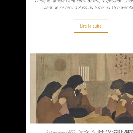
Lorsque l’artiste peint cette œuvre, l’Exposition Colon
vient de se tenir à Paris du 6 mai au 15 novemb
Lire la suite
24 septembre 2020
Non
Par
JEAN-FRANÇOIS HUBER