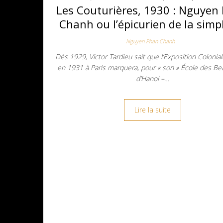
Les Couturières, 1930 : Nguyen
Chanh ou l’épicurien de la simpl
Nguyen Phan Chanh
Dès 1929, Victor Tardieu sait que l’Exposition Colonia
en 1931 à Paris marquera, pour « son » École des Be
d’Hanoi –…
Lire la suite
Navigation des articles