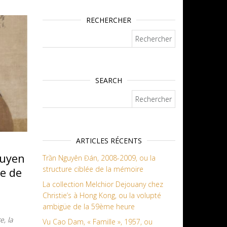
RECHERCHER
Rechercher :
SEARCH
Rechercher :
ARTICLES RÉCENTS
guyen
Trần Nguyên Đán, 2008-2009, ou la
structure ciblée de la mémoire
e de
La collection Melchior Dejouany chez
Christie’s à Hong Kong, ou la volupté
ambigüe de la 59ème heure
, la
Vu Cao Dam, « Famille », 1957, ou