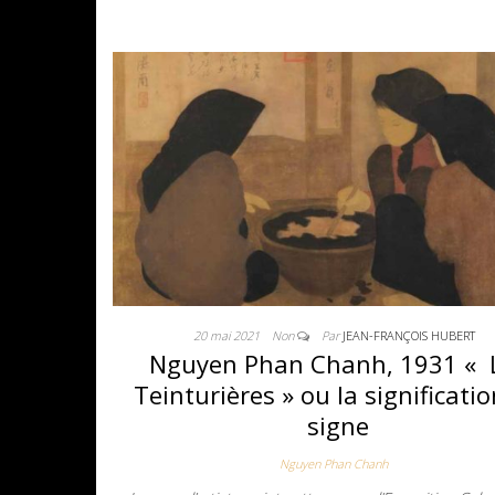
20 mai 2021
Non
Par
JEAN-FRANÇOIS HUBERT
Nguyen Phan Chanh, 1931 « 
Teinturières » ou la significati
signe
Nguyen Phan Chanh