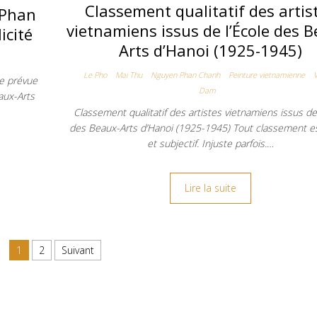
Classement qualitatif des artis
 Phan
vietnamiens issus de l’École des 
icité
Arts d’Hanoi (1925-1945)
Le Pho
Mai Thu
Nguyen Phan Chanh
Peinture vietnamienne
le prévue
Dam
aux-Arts
Classement qualitatif des artistes vietnamiens issus de 
des Beaux-Arts d’Hanoi (1925-1945) Tout classement est
et subjectif. Injuste parfois.…
Lire la suite
1
2
Suivant