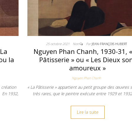
25 octobre 2021
Non
Par
JEAN-FRANÇOIS HUBERT
 La
Nguyen Phan Chanh, 1930-31, «
ou la
Pâtisserie » ou « Les Dieux so
amoureux »
Nguyen Phan Chanh
 création
« La Pâtisserie » appartient au petit groupe des œuvres 
3. En 1932,
très rares, que le peintre exécute entre 1929 et 193
Lire la suite