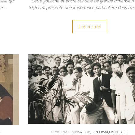
iale qui
Cette gouache et encre sur soie de grande dimension 
re…
85,5 cm) présente une importance particulière dans l’œ
Lire la suite
11 mai 2020
Non
Par
JEAN-FRANÇOIS HUBERT
T