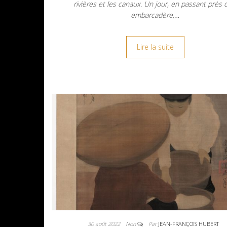
rivières et les canaux. Un jour, en passant près 
embarcadère,…
Lire la suite
30 août 2022
Non
Par
JEAN-FRANÇOIS HUBERT