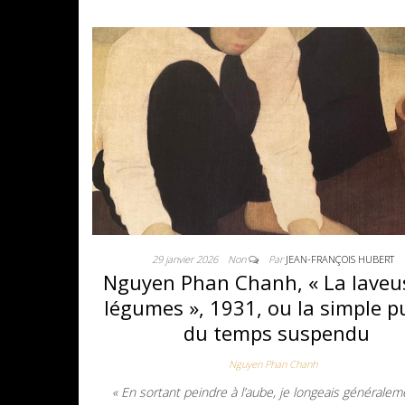
29 janvier 2026
Non
Par
JEAN-FRANÇOIS HUBERT
Nguyen Phan Chanh, « La laveu
légumes », 1931, ou la simple p
du temps suspendu
Nguyen Phan Chanh
« En sortant peindre à l’aube, je longeais généralem