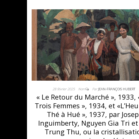
28 février 2025
Non
Par
JEAN-FRANÇOIS HUBERT
« Le Retour du Marché », 1933, 
Trois Femmes », 1934, et «L’Heu
Thé à Hué », 1937, par Jose
Inguimberty, Nguyen Gia Tri et
Trung Thu, ou la cristallisat