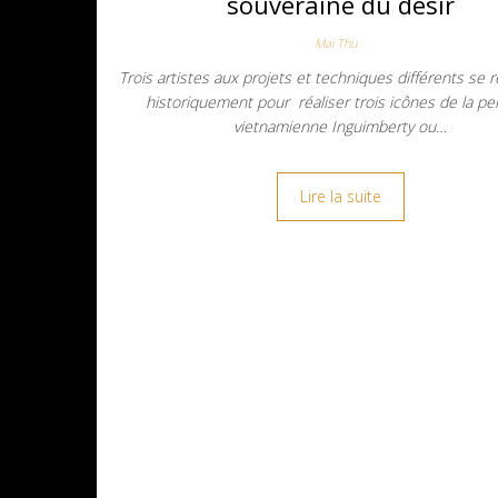
souveraine du désir
Mai Thu
Trois artistes aux projets et techniques différents se 
historiquement pour réaliser trois icônes de la pe
vietnamienne Inguimberty ou…
Lire la suite