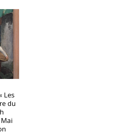
« Les
re du
ph
 Mai
ion