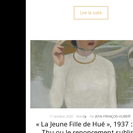
Lire la suite
11 octobre 2020
Non
Par
JEAN-FRANÇOIS HUBERT
« La Jeune Fille de Hué », 1937 
Thu ou le renoncement subl