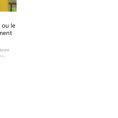
 ou le
ement
leront
n »…