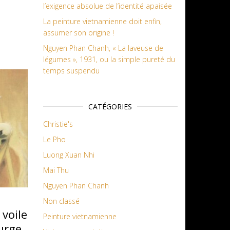
l’exigence absolue de l’identité apaisée
La peinture vietnamienne doit enfin,
assumer son origine !
Nguyen Phan Chanh, « La laveuse de
légumes », 1931, ou la simple pureté du
temps suspendu
CATÉGORIES
Christie's
Le Pho
Luong Xuan Nhi
Mai Thu
Nguyen Phan Chanh
Non classé
 voile
Peinture vietnamienne
urge