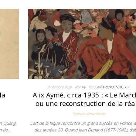
22 octobre 2020
Non
Par
JEAN-FRANÇOIS HUBERT
la
Alix Aymé, circa 1935 : « Le Marc
ou une reconstruction de la réal
Peinture vietnamienne
ân Quang
L’art de la laque rencontre un grand succès en France 
om de…
des années 20. Quand Jean Dunand (1877-1942), d’a