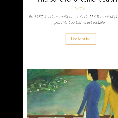
Mai Thu
En 1937, les deux meilleurs amis de Mai Thu ont déjà f
pas : Vu Cao Dam s’est installé…
Lire la suite