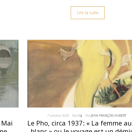
Lire la suite
7 octobre 2020
Non
Par
JEAN-FRANÇOIS HUBERT
: Mai
Le Pho, circa 1937: « La femme au
ime
blanc » ou le voyage est un démi