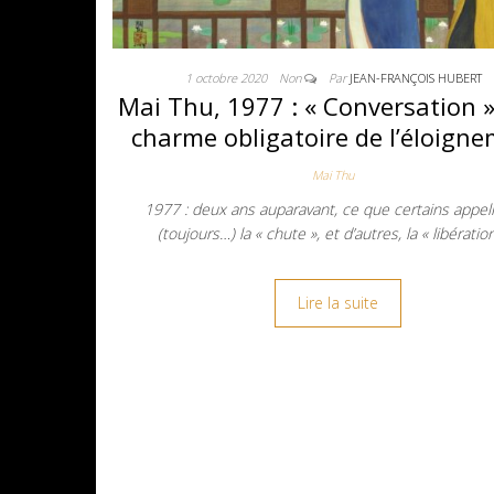
1 octobre 2020
Non
Par
JEAN-FRANÇOIS HUBERT
Mai Thu, 1977 : « Conversation »
charme obligatoire de l’éloign
Mai Thu
1977 : deux ans auparavant, ce que certains appel
(toujours…) la « chute », et d’autres, la « libératio
Lire la suite