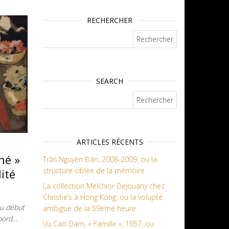
RECHERCHER
Rechercher :
SEARCH
Rechercher :
ARTICLES RÉCENTS
hé »
Trần Nguyên Đán, 2008-2009, ou la
structure ciblée de la mémoire
ité
La collection Melchior Dejouany chez
Christie’s à Hong Kong, ou la volupté
au début
ambigüe de la 59ème heure
bord…
Vu Cao Dam, « Famille », 1957, ou