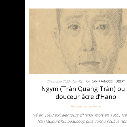
26 octobre 2020
Non
Par
JEAN-FRANÇOIS HUBERT
Ngym (Trân Quang Trân) ou 
douceur âcre d’Hanoi
Peinture vietnamienne
Né en 1900 aux alentours d’Hanoi, mort en 1969, Tr
Trân (aujourd’hui beaucoup plus connu sous le n