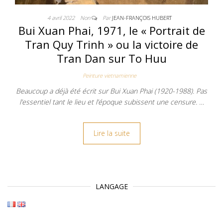
4 avril 2022
Non
Par
JEAN-FRANÇOIS HUBERT
Bui Xuan Phai, 1971, le « Portrait de
Tran Quy Trinh » ou la victoire de
Tran Dan sur To Huu
Peinture vietnamienne
Beaucoup a déjà été écrit sur Bui Xuan Phai (1920-1988). Pas
l’essentiel tant le lieu et l’époque subissent une censure. …
Lire la suite
LANGAGE