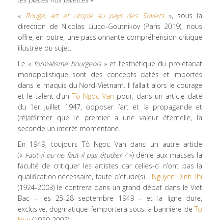
«
Rouge, art et utopie au pays des Soviets
», sous la
direction de Nicolas Liucci-Goutnikov (Paris 2019), nous
offre, en outre, une passionnante compréhension critique
illustrée du sujet.
Le «
formalisme bourgeois
» et l’esthétique du prolétariat
monopolistique sont des concepts datés et importés
dans le maquis du Nord-Vietnam. Il fallait alors le courage
et le talent d’un
Tô Ngoc Van
pour, dans un article daté
du 1er juillet 1947, opposer l’art et la propagande et
(ré)affirmer que le premier a une valeur éternelle, la
seconde un intérêt momentané.
En 1949, toujours Tô Ngoc Van dans un autre article
(«
Faut-il ou ne faut-il pas étudier ?
») dénie aux masses la
faculté de critiquer les artistes car celles-ci n’ont pas la
qualification nécessaire, faute d’étude(s)…
Nguyen Dinh Thi
(1924-2003) le contrera dans un grand débat dans le Viet
Bac – les 25-28 septembre 1949 – et la ligne dure,
exclusive, dogmatique l’emportera sous la bannière de
To
Huu
(1920-2002).