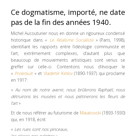
Ce dogmatisme, importé, ne date
pas de la fin des années 1940.
Michel Aucouturier nous en donne un rigoureux condensé
historique dans «
Le Réalisme Socialiste
» (Paris, 1998),
identifiant les rapports entre l’idéologie communiste et
l’art, extrêmement complexes, d’autant plus que
beaucoup de mouvements artistiques sont venus se
greffer sur celle-ci. Contentons nous d’évoquer le
«
Proletkult
» et
Vladimir Kirilov
(1890-1937) qui proclame
en 1917:
«
Au nom de notre avenir, nous brûlerons Raphaël, nous
détruirons les musées et nous piétinerons les fleurs de
l’art
»
Et de nous référer au futurisme de
Maiakovski
(1893-1930)
qui, en 1918, écrit:
«
Les rues sont nos pinceaux,
les places nos palettes
»