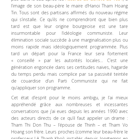
l’image de son beau-père le maire d’Hanoi Tham Hoang
Tin. Tous sont des partisans affirmés du nouveau régime
qui s’installe. Ce qu’ils ne comprendront que bien plus
tard est que leur origine bourgeoise est une tare
insurmontable pour l’idéologie communiste. Leur
élimination sociale succède à une marginalisation plus ou
moins rapide mais idéologiquement programmée. Plus
tard un départ pour la France leur sera fortement
« conseillé » par les autorités locales… C’est une
génération engoncée dans ses certitudes naives, hagarde
du temps perdu mais complice par sa passivité teintée
de couardise d’un Parti Communiste qui ne fait
qu’appliquer son programme.
Cet état d’esprit pour le moins ambigu, je l’ai mieux
appréhendé grâce aux nombreuses et incessantes
conversations que j’ai eues depuis les années 1990 avec
des acteurs directs de ce qu’il faut appeler un drame :
Tham Thi Don Thu – l’épouse de Thinh – et Tham Vo
Hoang son frère. Leurs proches (comme leur beau-frère le
professeur Lê Thanh Khoi), installés depuis longtemps en