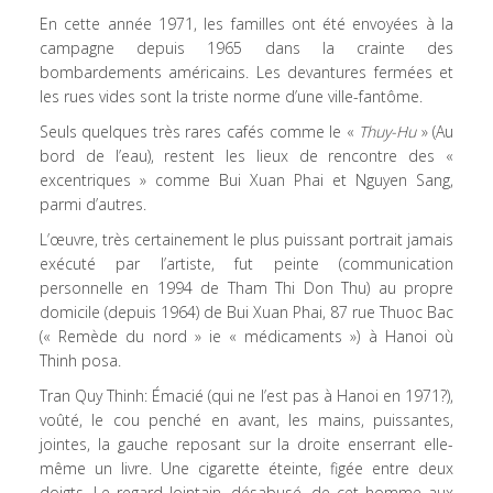
En cette année 1971, les familles ont été envoyées à la
campagne depuis 1965 dans la crainte des
bombardements américains. Les devantures fermées et
les rues vides sont la triste norme d’une ville-fantôme.
Seuls quelques très rares cafés comme le «
Thuy-Hu
» (Au
bord de l’eau), restent les lieux de rencontre des «
excentriques » comme Bui Xuan Phai et Nguyen Sang,
parmi d’autres.
L’œuvre, très certainement le plus puissant portrait jamais
exécuté par l’artiste, fut peinte (communication
personnelle en 1994 de Tham Thi Don Thu) au propre
domicile (depuis 1964) de Bui Xuan Phai, 87 rue Thuoc Bac
(« Remède du nord » ie « médicaments ») à Hanoi où
Thinh posa.
Tran Quy Thinh: Émacié (qui ne l’est pas à Hanoi en 1971?),
voûté, le cou penché en avant, les mains, puissantes,
jointes, la gauche reposant sur la droite enserrant elle-
même un livre. Une cigarette éteinte, figée entre deux
doigts. Le regard lointain, désabusé, de cet homme aux