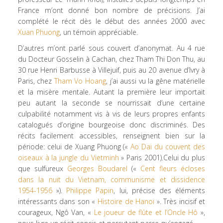
France m’ont donné bon nombre de précisions. J’ai
complété le récit dès le début des années 2000 avec
Xuan Phuong
, un témoin appréciable.
D’autres m’ont parlé sous couvert d’anonymat. Au 4 rue
du Docteur Gosselin à Cachan, chez Tham Thi Don Thu, au
30 rue Henri Barbusse à Villejuif, puis au 20 avenue d’Ivry à
Paris, chez
Tham Vo Hoang
, j’ai aussi vu la gêne matérielle
et la misère mentale. Autant la première leur importait
peu autant la seconde se nourrissait d’une certaine
culpabilité notamment vis à vis de leurs propres enfants
catalogués d’origine bourgeoise donc discriminés. Des
récits facilement accessibles, renseignent bien sur la
période: celui de Xuang Phuong («
Ao Dai du couvent des
oiseaux à la jungle du Vietminh
» Paris 2001).Celui du plus
que sulfureux
Georges Boudarel
(«
Cent fleurs écloses
dans la nuit du Vietnam, communisme et dissidence
1954-1956
»).
Philippe Papin
, lui, précise des éléments
intéressants dans son «
Histoire de Hanoi
». Très incisif et
courageux, Ngô Van, «
Le joueur de flûte et l’Oncle Hô
»,