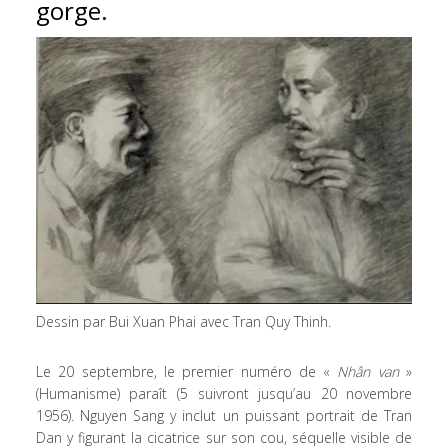
gorge.
Dessin par Bui Xuan Phai avec Tran Quy Thinh.
Le 20 septembre, le premier numéro de «
Nhân van
»
(Humanisme) paraît (5 suivront jusqu’au 20 novembre
1956). Nguyen Sang y inclut un puissant portrait de Tran
Dan y figurant la cicatrice sur son cou, séquelle visible de