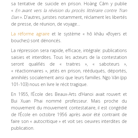
sa tentative de suicide en prison. Hoàng Câm y publie
«
En avant vers la révision du procès littéraire contre Tran
Dan
». D’autres, juristes notamment, réclament les libertés
de presse, de réunion, de voyage…
La réforme agraire
et le système « hô khâu »(foyers et
bouches) sont dénoncés.
La répression sera rapide, efficace, intégrale: publications
saisies et interdites. Tous les acteurs de la contestation
seront qualifiés de « traitres », « saboteurs »,
« réactionnaires », jetés en prison, rééduqués, déportés,
annihilés socialement ainsi que leurs familles. Ngo Vân (pp
101-103) nous en livre le récit tragique.
En 1955, l’École des Beaux-Arts d’Hanoi avait rouvert et
Bui Xuan Phai nommé professeur. Mais proche du
mouvement du mouvement contestataire, il est congédié
de l’École en octobre 1956 après avoir été contraint de
faire son « autocritique » et voit ses oeuvres interdites de
publication.