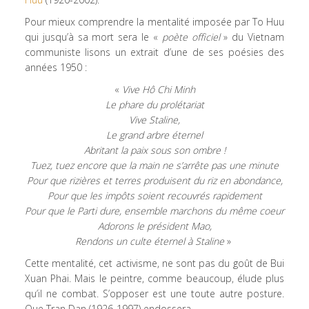
Pour mieux comprendre la mentalité imposée par To Huu
qui jusqu’à sa mort sera le «
poète officiel
» du Vietnam
communiste lisons un extrait d’une de ses poésies des
années 1950 :
«
Vive Hô Chi Minh
Le phare du prolétariat
Vive Staline,
Le grand arbre éternel
Abritant la paix sous son ombre !
Tuez, tuez encore que la main ne s’arrête pas une minute
Pour que rizières et terres produisent du riz en abondance,
Pour que les impôts soient recouvrés rapidement
Pour que le Parti dure, ensemble marchons du même coeur
Adorons le président Mao,
Rendons un culte éternel à Staline
»
Cette mentalité, cet activisme, ne sont pas du goût de Bui
Xuan Phai. Mais le peintre, comme beaucoup, élude plus
qu’il ne combat. S’opposer est une toute autre posture.
Que Tran Dan (1926-1997) endossera.