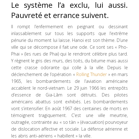
Le système l’a exclu, lui aussi.
Pauvreté et errance suivent.
Il rompt l’enfermement en peignant ou dessinant
inlassablement sur tous les supports que l’extrême
pénurie du moment lui laisse. Hanoi est son thème. D’une
ville qui se décompose il fait une ode. Ce sont ses « Pho-
Phai » (les rues de Phai) qui le rendront célèbre plus tard.
Y règnent le gris des murs, des toits, du bitume mais aussi
cette crasse odorante qui colle à la ville. Depuis le
déclenchement de l’opération «
Rolling Thunder
» en mars
1965, les bombardements de l’aviation américaine
accablent le nord-vietnam. Le 29 juin 1966 les entrepôts
d’essence de Gia-Lâm sont détruits. Des pilotes
américains abattus sont exhibés. Les bombardements
vont s’intensifier. En août 1967 des centaines de morts en
témoignent tragiquement. C’est une ville meurtrie,
outragée, contrainte au « so tàn » (évacuation) pourvoyeur
de dislocation affective et sociale. La défense aérienne et
les abris anti-aériens « habillent » la ville.