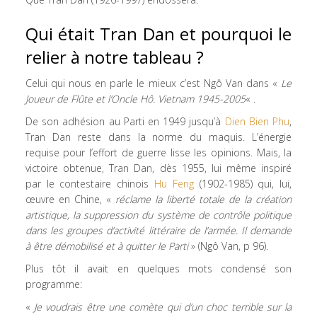
Qui était Tran Dan et pourquoi le
relier à notre tableau ?
Celui qui nous en parle le mieux c’est Ngô Van dans «
Le
Joueur de Flûte et l’Oncle Hô. Vietnam 1945-2005
« .
De son adhésion au Parti en 1949 jusqu’à
Dien Bien Phu
,
Tran Dan reste dans la norme du maquis. L’énergie
requise pour l’effort de guerre lisse les opinions. Mais, la
victoire obtenue, Tran Dan, dès 1955, lui même inspiré
par le contestaire chinois
Hu Feng
(1902-1985) qui, lui,
œuvre en Chine, «
réclame la liberté totale de la création
artistique, la suppression du système de contrôle politique
dans les groupes d’activité littéraire de l’armée. Il demande
à être démobilisé et à quitter le Parti
» (Ngô Van, p 96).
Plus tôt il avait en quelques mots condensé son
programme:
«
Je voudrais être une comète qui d’un choc terrible sur la