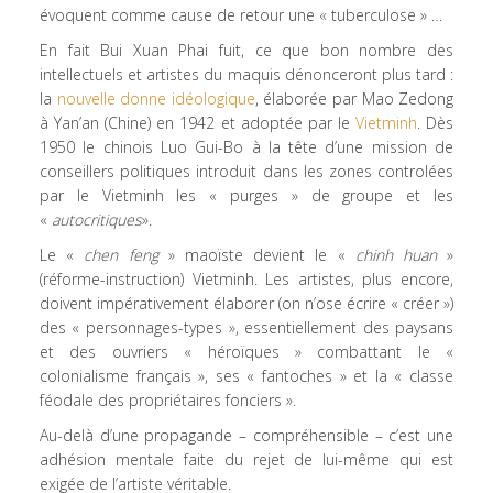
évoquent comme cause de retour une « tuberculose » …
En fait Bui Xuan Phai fuit, ce que bon nombre des
intellectuels et artistes du maquis dénonceront plus tard :
la
nouvelle donne idéologique
, élaborée par Mao Zedong
à Yan’an (Chine) en 1942 et adoptée par le
Vietminh
. Dès
1950 le chinois Luo Gui-Bo à la tête d’une mission de
conseillers politiques introduit dans les zones controlées
par le Vietminh les « purges » de groupe et les
«
autocritiques
».
Le «
chen feng
» maoïste devient le «
chinh huan
»
(réforme-instruction) Vietminh. Les artistes, plus encore,
doivent impérativement élaborer (on n’ose écrire « créer »)
des « personnages-types », essentiellement des paysans
et des ouvriers « héroïques » combattant le «
colonialisme français », ses « fantoches » et la « classe
féodale des propriétaires fonciers ».
Au-delà d’une propagande – compréhensible – c’est une
adhésion mentale faite du rejet de lui-même qui est
exigée de l’artiste véritable.