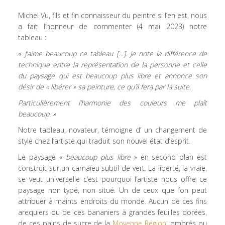
Michel Vu, fils et fin connaisseur du peintre si l’en est, nous
a fait l’honneur de commenter (4 mai 2023) notre
tableau :
«
J’aime beaucoup ce tableau
[…]. Je note la différence de
technique entre la représentation de la personne et celle
du paysage qui est beaucoup plus libre et annonce son
désir de « libérer » sa peinture, ce qu’il fera par la suite.
Particulièrement l’harmonie des couleurs me plaît
beaucoup. »
Notre tableau, novateur, témoigne d’ un changement de
style chez l’artiste qui traduit son nouvel état d’esprit.
Le paysage «
beaucoup plus libre
» en second plan est
construit sur un camaïeu subtil de vert. La liberté, la vraie,
se veut universelle c’est pourquoi l’artiste nous offre ce
paysage non typé, non situé. Un de ceux que l’on peut
attribuer à maints endroits du monde. Aucun de ces fins
arequiers ou de ces bananiers à grandes feuilles dorées,
de ces pains de sucre de la
Moyenne Région
, ombrés ou