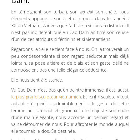
Dam.
En témoignent son turban, son
ao dai
, son châle. Tous
éléments apparus – sous cette forme – dans les années
30 au Vietnam. Années que l’artiste a vécues à distance. Il
n’est pas indifférent que Vu Cao Dam ait titré son œuvre
d’un de ces attributs si féminins et si vietnamiens.
Regardons-la : elle se tient face à nous. On la trouverait un
peu condescendante si son regard séducteur mais déjà
lointain, sa pose altière et de biais et son geste délié ne
composaient pas une telle élégance séductrice.
Elle nous tient à distance.
Vu Cao Dam n’est pas qu’un peintre immense, il est, aussi,
le plus grand sculpteur vietnamien
. Et ici il « sculpte » tout
autant qu’il peint – admirablement – le geste de cette
femme au cou haut et gracieux : elle réajuste son châle
d’une main élégante, nous accorde un dernier regard et
va se détourner de nous. Pour affronter le monde auquel
elle tournait le dos. Sa destinée.