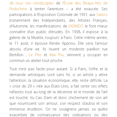
de tous ses condisciples
de
l’École des Beaux-Arts de
l’Indochine
à tenter l’aventure – a été exaucée. Ses
participations à l’Exposition Coloniale de 1931, aux
Salons
(notamment des Indépendants, des Artistes Français,
d’Automne, les manifestations de
l’AGINDO
le font mieux
connaître d’un public d’érudits. En 1938, il expose à la
galerie de la Muette, toujours à Paris. Cette même année,
le 11 août, il épouse Renée Appriou. Elle sera l’amour
absolu d’une vie. Ils louent un modeste pavillon rue
Bertillon ;
Le Pho
et
Mai Thu
, viennent y occuper en
commun un atelier tout proche.
Tout n’est pas facile pour autant. Si à Paris, l’offre et la
demande artistiques sont sans fin, si un artiste y attire
l’attention, la situation économique, elle, reste difficile. La
« crise de 29 », née aux États-Unis, a fait sentir ses effets
néfastes tout au long de la décennie et le monde de l’art
est touché. Vu Cao Dam vit donc chichement de son art
que nourrissent son amour, son respect d’autrui et son
immense érudition. On ne soulignera jamais sa quête
exacerbée de connaissance des civilisations ou des