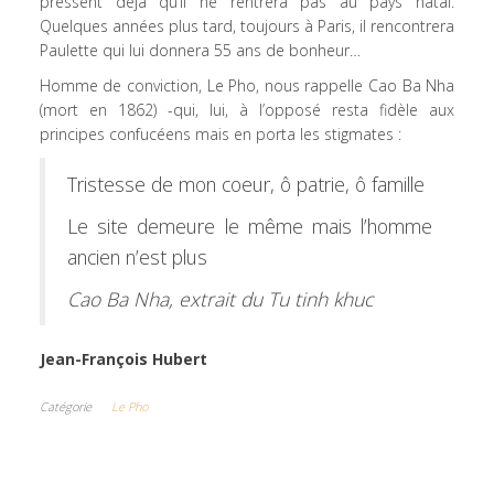
pressent déjà qu’il ne rentrera pas au pays natal.
Quelques années plus tard, toujours à Paris, il rencontrera
Paulette qui lui donnera 55 ans de bonheur…
Homme de conviction, Le Pho, nous rappelle Cao Ba Nha
(mort en 1862) -qui, lui, à l’opposé resta fidèle aux
principes confucéens mais en porta les stigmates :
Tristesse de mon coeur, ô patrie, ô famille
Le site demeure le même mais l’homme
ancien n’est plus
Cao Ba Nha, extrait du Tu tinh khuc
Jean-François Hubert
Catégorie
Le Pho