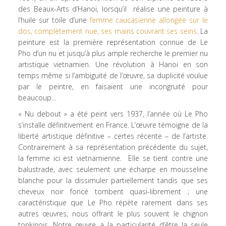
des Beaux-Arts d’Hanoi, lorsqu’il réalise une peinture à
l’huile sur toile d’une
femme caucasienne allongée sur le
dos, complètement nue, ses mains couvrant ses seins
. La
peinture est la première représentation connue de Le
Pho d’un nu et jusqu’à plus ample recherche le premier nu
artistique vietnamien. Une révolution à Hanoi en son
temps même si l’ambiguïté de l’œuvre, sa duplicité voulue
par le peintre, en faisaient une incongruité pour
beaucoup…
« Nu debout » a été peint vers 1937, l’année où Le Pho
s’installe définitivement en France. L’œuvre témoigne de la
liberté artistique définitive – certes récente – de l’artiste.
Contrairement à sa représentation précédente du sujet,
la femme ici est vietnamienne. Elle se tient contre une
balustrade, avec seulement une écharpe en mousseline
blanche pour la dissimuler partiellement tandis que ses
cheveux noir foncé tombent quasi-librement ; une
caractéristique que Le Pho répète rarement dans ses
autres œuvres, nous offrant le plus souvent le chignon
tonkinois. Notre œuvre a la particularité d’être la seule