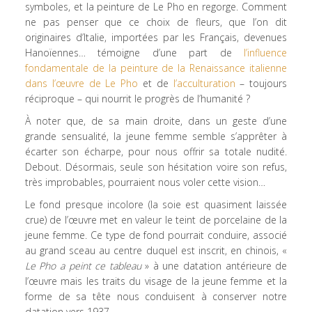
symboles, et la peinture de Le Pho en regorge. Comment
ne pas penser que ce choix de fleurs, que l’on dit
originaires d’Italie, importées par les Français, devenues
Hanoïennes… témoigne d’une part de
l’influence
fondamentale de la peinture de la Renaissance italienne
dans l’œuvre de Le Pho
et de
l’acculturation
– toujours
réciproque – qui nourrit le progrès de l’humanité ?
À noter que, de sa main droite, dans un geste d’une
grande sensualité, la jeune femme semble s’apprêter à
écarter son écharpe, pour nous offrir sa totale nudité.
Debout. Désormais, seule son hésitation voire son refus,
très improbables, pourraient nous voler cette vision…
Le fond presque incolore (la soie est quasiment laissée
crue) de l’œuvre met en valeur le teint de porcelaine de la
jeune femme. Ce type de fond pourrait conduire, associé
au grand sceau au centre duquel est inscrit, en chinois, «
Le Pho a peint ce tableau
» à une datation antérieure de
l’œuvre mais les traits du visage de la jeune femme et la
forme de sa tête nous conduisent à conserver notre
datation vers 1937.