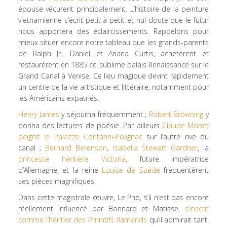
épouse vécurent principalement. L’histoire de la peinture
vietnamienne s’écrit petit à petit et nul doute que le futur
nous apportera des éclaircissements. Rappelons pour
mieux situer encore notre tableau que les grands-parents
de Ralph Jr., Daniel et Ariana Curtis, achetèrent et
restaurèrent en 1885 ce sublime palais Renaissance sur le
Grand Canal à Venise. Ce lieu magique devint rapidement
un centre de la vie artistique et littéraire, notamment pour
les Américains expatriés.
Henry James
y séjourna fréquemment ;
Robert Browning
y
donna des lectures de poésie. Par ailleurs
Claude Monet
peignit le Palazzo Contarini-Polignac
sur l’autre rive du
canal ;
Bernard Berenson
,
Isabella Stewart Gardner
, la
princesse héritière Victoria
, future impératrice
d’Allemagne, et la reine
Louise de Suède
fréquentèrent
ses pièces magnifiques.
Dans cette magistrale œuvre, Le Pho, s’il n’est pas encore
réellement influencé par Bonnard et Matisse,
s’inscrit
comme l’héritier des Primitifs flamands
qu’il admirait tant.