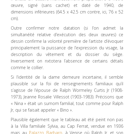
œuvre, signé (sans cachet) et daté de 1940, de
dimensions inférieures (64.5 x 42.5 cm contre, ici, 76 x 52
cm).
Outre confirmer notre datation (si l’on admet la
simultanéité relative d’exécution des deux œuvres) ce
dessin confirme la volonté première de l’artiste d’évoquer
principalement la puissance de l’expression du visage, la
description du vêtement et du dossier du siège.
Inversement on nxtotera l’absence de certains détails
comme le collier.
Si l’identité de la dame demeure incertaine, il semble
plausible sur la foi de renseignements familiaux qu’il
s’agisse de l’épouse de Ralph Wormeley Curtis Jr (1908-
1973), Jeanne Rosalie Villessot (1903-1983). Précisons que
« Nina » était un surnom familial, tout comme pour Ralph
Jr, qui se faisait appeler « Bino ».
Plausible également que le tableau ait été peint non pas
à la Villa familiale Sylvia, au Cap Ferrat, vendue en 1936
mais au
Palazzo Barbaro
, à Venise où Ralph Jr. et son