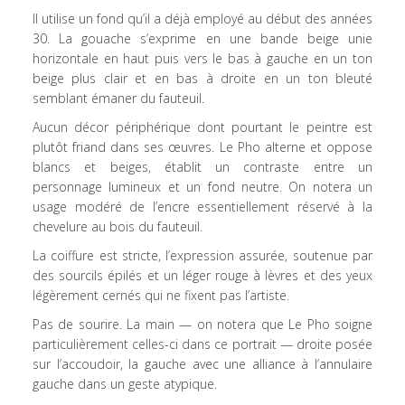
Il utilise un fond qu’il a déjà employé au début des années
30. La gouache s’exprime en une bande beige unie
horizontale en haut puis vers le bas à gauche en un ton
beige plus clair et en bas à droite en un ton bleuté
semblant émaner du fauteuil.
Aucun décor périphérique dont pourtant le peintre est
plutôt friand dans ses œuvres. Le Pho alterne et oppose
blancs et beiges, établit un contraste entre un
personnage lumineux et un fond neutre. On notera un
usage modéré de l’encre essentiellement réservé à la
chevelure au bois du fauteuil.
La coiffure est stricte, l’expression assurée, soutenue par
des sourcils épilés et un léger rouge à lèvres et des yeux
légèrement cernés qui ne fixent pas l’artiste.
Pas de sourire. La main — on notera que Le Pho soigne
particulièrement celles-ci dans ce portrait — droite posée
sur l’accoudoir, la gauche avec une alliance à l’annulaire
gauche dans un geste atypique.