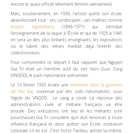
encore le quasi-officiel vêtement féminin vietnamien).
Mais, soudainement, en 1930, l’artiste quitte son école,
abandonnant tout : ses condisciples ; ses maîtres comme
Joseph Inguimberty
(1896-1971) qui introduit
l’enseignement de la laque à l’École et qui de 1925 à 1945
en sera un des plus brillants enseignants; les expositions
où le talent des élèves éveillait déjà l’intérêt des
collectionneurs.
Pour comprendre ce départ il faut rappeler que Nguyen
Gia Tri était un membre actif du
Viet Nam Quoc Dang
(VNQDD), le parti nationaliste vietnamien.
Le 10 février 1930 éclate une
mutinerie dans la garnison
de Yen Bai
, soutenue par des civils nationalistes, sous
l’égide du VNQDD. Le sang a coulé. La réponse des
administrations civile et militaire française va être
brutale. Des exécutions ont lieu et les militants sont
pourchassés.Gia Tri considère qu’il doit renoncer à toute
influence française et donc quitter son École, institution
coloniale s’il en est. C’est Victor Tardieu, artiste lui-même,