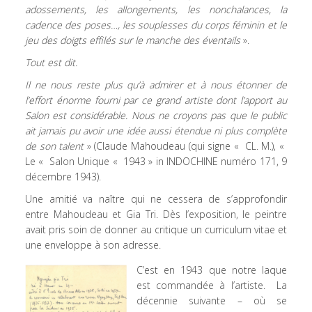
adossements, les allongements, les nonchalances, la
cadence des poses…, les souplesses du corps féminin et le
jeu des doigts effilés sur le manche des éventails
».
Tout est dit.
Il ne nous reste plus qu’à admirer et à nous étonner de
l’effort énorme fourni par ce grand artiste dont l’apport au
Salon est considérable. Nous ne croyons pas que le public
ait jamais pu avoir une idée aussi étendue ni plus complète
de son talent
» (Claude Mahoudeau (qui signe « CL. M.), «
Le « Salon Unique « 1943 » in INDOCHINE numéro 171, 9
décembre 1943).
Une amitié va naître qui ne cessera de s’approfondir
entre Mahoudeau et Gia Tri. Dès l’exposition, le peintre
avait pris soin de donner au critique un curriculum vitae et
une enveloppe à son adresse.
C’est en 1943 que notre laque
est commandée à l’artiste. La
décennie suivante – où se