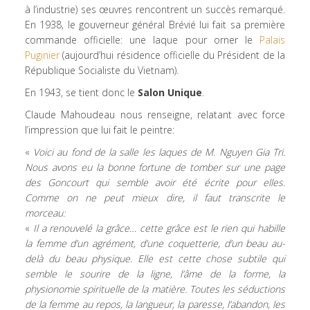
à l’industrie) ses œuvres rencontrent un succès remarqué.
En 1938, le gouverneur général Brévié lui fait sa première
commande officielle: une laque pour orner le
Palais
Puginier
(aujourd’hui résidence officielle du Président de la
République Socialiste du Vietnam).
En 1943, se tient donc le
Salon Unique
.
Claude Mahoudeau nous renseigne, relatant avec force
l’impression que lui fait le peintre:
«
Voici au fond de la salle les laques de M. Nguyen Gia Tri.
Nous avons eu la bonne fortune de tomber sur une page
des Goncourt qui semble avoir été écrite pour elles.
Comme on ne peut mieux dire, il faut transcrite le
morceau:
«
Il a renouvelé la grâce… cette grâce est le rien qui habille
la femme d’un agrément, d’une coquetterie, d’un beau au-
delà du beau physique. Elle est cette chose subtile qui
semble le sourire de la ligne, l’âme de la forme, la
physionomie spirituelle de la matière. Toutes les séductions
de la femme au repos, la langueur, la paresse, l’abandon, les