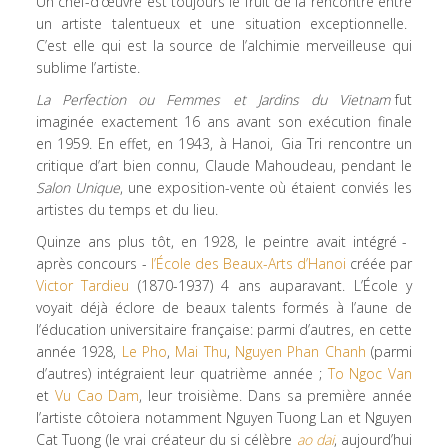
Un chef-d’œuvre est toujours le fruit de la rencontre entre
un artiste talentueux et une situation exceptionnelle.
C’est elle qui est la source de l’alchimie merveilleuse qui
sublime l’artiste.
La Perfection ou Femmes et Jardins du Vietnam
fut
imaginée exactement 16 ans avant son exécution finale
en 1959. En effet, en 1943, à Hanoi, Gia Tri rencontre un
critique d’art bien connu, Claude Mahoudeau, pendant le
Salon Unique
, une exposition-vente où étaient conviés les
artistes du temps et du lieu.
Quinze ans plus tôt, en 1928, le peintre avait intégré -
après concours -
l’École des Beaux-Arts d’Hanoi
créée par
Victor Tardieu
(1870-1937) 4 ans auparavant. L’École y
voyait déjà éclore de beaux talents formés à l’aune de
l’éducation universitaire française: parmi d’autres, en cette
année 1928,
Le Pho
,
Mai Thu
,
Nguyen Phan Chanh
(parmi
d’autres) intégraient leur quatrième année ;
To Ngoc Van
et
Vu Cao Dam
, leur troisième. Dans sa première année
l’artiste côtoiera notamment Nguyen Tuong Lan et Nguyen
Cat Tuong (le vrai créateur du si célèbre
ao dai
, aujourd’hui